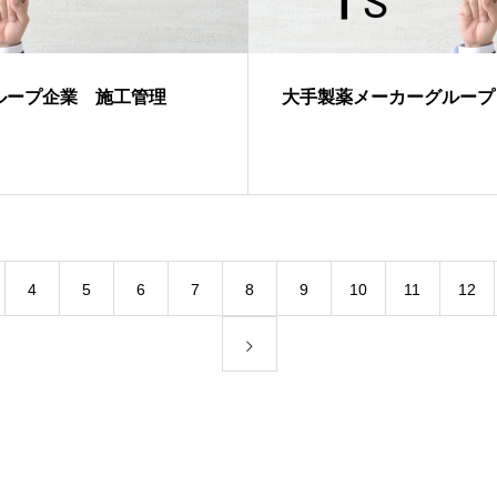
ループ企業 施工管理
大手製薬メーカーグループ
4
5
6
7
8
9
10
11
12